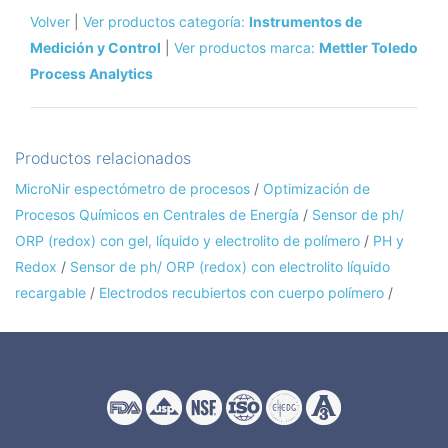
Volver
|
Ver productos categoría:
Instrumentos de
Medición y Control
|
Ver productos marca:
Mettler Toledo
Process Analytics
Productos relacionados
MicroNir espectómetro de procesos
/
Optimización de
Procesos Químicos en Centrales de Energía
/
Sensor de ph/
ORP (redox) con gel, líquido y electrolito de polímero
/
PH y
Redox
/
Sensor de ph/ ORP (redox) con electrolito líquido
recargable
/
Electrodos recubiertos con cuerpo polímero
/