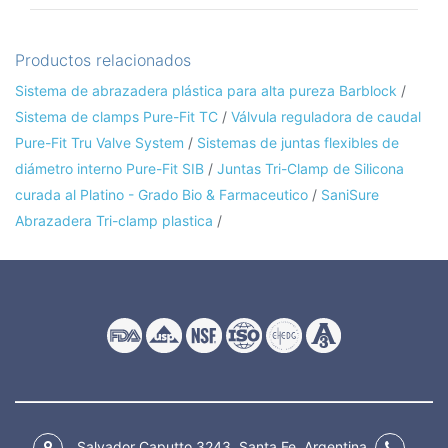
Productos relacionados
Sistema de abrazadera plástica para alta pureza Barblock
/
Sistema de clamps Pure-Fit TC
/
Válvula reguladora de caudal
Pure-Fit Tru Valve System
/
Sistemas de juntas flexibles de
diámetro interno Pure-Fit SIB
/
Juntas Tri-Clamp de Silicona
curada al Platino - Grado Bio & Farmaceutico
/
SaniSure
Abrazadera Tri-clamp plastica
/
Salvador Caputto 3243, Santa Fe, Argentina.